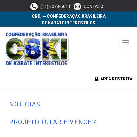
(11) 3078-6014
CONTATO
CBKI — CONFEDERAÇÃO BRASILEIRA
DE KARATE INTERESTILOS
Toggl
navig
ESCOLHA UMA CATEGORIA
EVENTOS CBKI
ÁREA RESTRITA
GERAIS
NOTÍCIAS
PROJETO LUTAR E VENCER