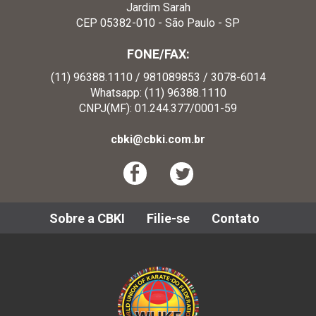
Jardim Sarah
CEP 05382-010 - São Paulo - SP
FONE/FAX:
(11) 96388.1110 / 981089853 / 3078-6014
Whatsapp: (11) 96388.1110
CNPJ(MF): 01.244.377/0001-59
cbki@cbki.com.br
Sobre a CBKI
Filie-se
Contato