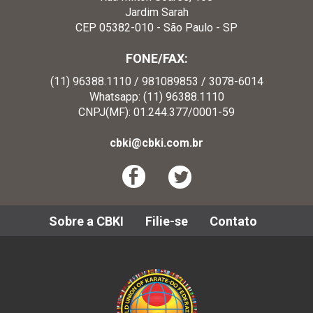
Jardim Sarah
CEP 05382-010 - São Paulo - SP
FONE/FAX:
(11) 96388.1110 / 981089853 / 3078-6014
Whatsapp: (11) 96388.1110
CNPJ(MF): 01.244.377/0001-59
cbki@cbki.com.br
Sobre a CBKI
Filie-se
Contato